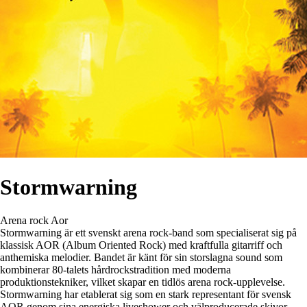
Stormwarning
Arena rock
Aor
Stormwarning är ett svenskt arena rock-band som specialiserat sig på
klassisk AOR (Album Oriented Rock) med kraftfulla gitarriff och
anthemiska melodier. Bandet är känt för sin storslagna sound som
kombinerar 80-talets hårdrockstradition med moderna
produktionstekniker, vilket skapar en tidlös arena rock-upplevelse.
Stormwarning har etablerat sig som en stark representant för svensk
AOR genom sina energiska liveshower och välproducerade skivor.