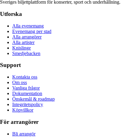
Sveriges biljettplattform för konserter, sport och underhållning.
Utforska
Alla evenemang
Evenemang per stad
Alla arrangörer
Alla artister
Knislinge
Smedjebacken
Support
Kontakta oss
Om oss
Vanliga frågor
Dokumentation
Önskemål & roadmap
Integritetspolicy
Köpvillkor
För arrangörer
Bli arrangör