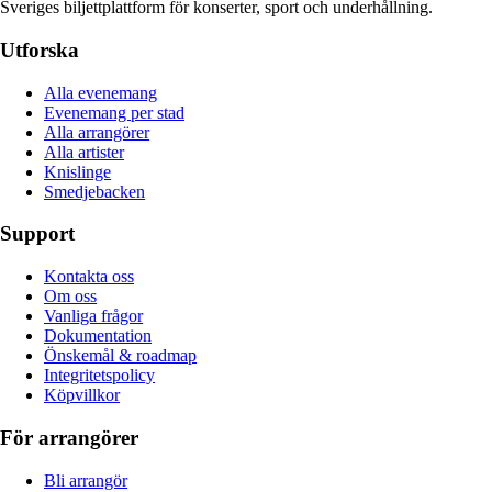
Sveriges biljettplattform för konserter, sport och underhållning.
Utforska
Alla evenemang
Evenemang per stad
Alla arrangörer
Alla artister
Knislinge
Smedjebacken
Support
Kontakta oss
Om oss
Vanliga frågor
Dokumentation
Önskemål & roadmap
Integritetspolicy
Köpvillkor
För arrangörer
Bli arrangör