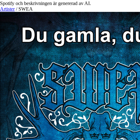
Spotify och beskrivningen är genererad av AI.
Artister
/
SWEA