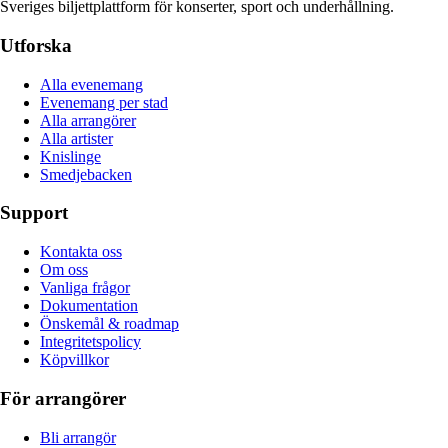
Sveriges biljettplattform för konserter, sport och underhållning.
Utforska
Alla evenemang
Evenemang per stad
Alla arrangörer
Alla artister
Knislinge
Smedjebacken
Support
Kontakta oss
Om oss
Vanliga frågor
Dokumentation
Önskemål & roadmap
Integritetspolicy
Köpvillkor
För arrangörer
Bli arrangör