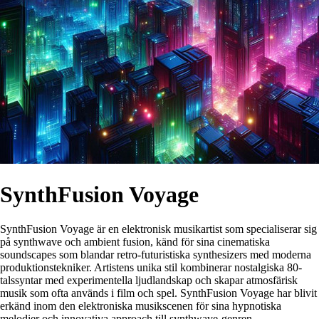
SynthFusion Voyage
SynthFusion Voyage är en elektronisk musikartist som specialiserar sig
på synthwave och ambient fusion, känd för sina cinematiska
soundscapes som blandar retro-futuristiska synthesizers med moderna
produktionstekniker. Artistens unika stil kombinerar nostalgiska 80-
talssyntar med experimentella ljudlandskap och skapar atmosfärisk
musik som ofta används i film och spel. SynthFusion Voyage har blivit
erkänd inom den elektroniska musikscenen för sina hypnotiska
melodier och innovativa approach till synthwave-genren.