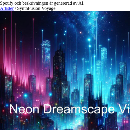
Spotify och beskrivningen är genererad av AI.
Artister
/
SynthFusion Voyage