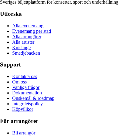
Sveriges biljettplattform för konserter, sport och underhållning.
Utforska
Alla evenemang
Evenemang per stad
Alla arrangörer
Alla artister
Knislinge
Smedjebacken
Support
Kontakta oss
Om oss
Vanliga frågor
Dokumentation
Önskemål & roadmap
Integritetspolicy
Köpvillkor
För arrangörer
Bli arrangör