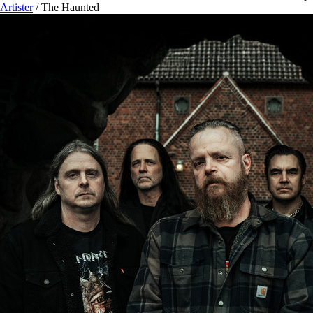
Artister
/
The Haunted