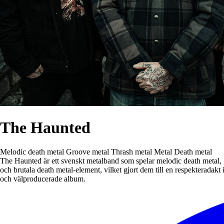
The Haunted
Melodic death metal
Groove metal
Thrash metal
Metal
Death metal
The Haunted är ett svenskt metalband som spelar melodic death metal, gr
och brutala death metal-element, vilket gjort dem till en respekterad
och välproducerade album.