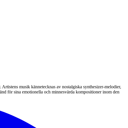
r. Artistens musik kännetecknas av nostalgiska synthesizer-melodier,
t känd för sina emotionella och minnesvärda kompositioner inom den