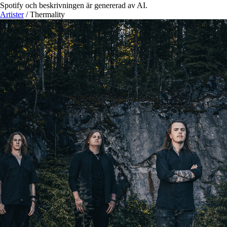
Spotify och beskrivningen är genererad av AI.
Artister
/
Thermality