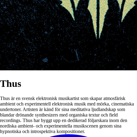
Thus
Thus är en svensk elektronisk musikartist som skapar atmosfärisk
ambient och experimentell elektronisk musik med mörka, cinematiska
undertoner. Artisten är känd för sina meditativa ljudlandskap som
blandar drönande synthesizers med organiska textur och field
recordings. Thus har byggt upp en dedikerad följarskara inom den
nordiska ambient- och experimentella musikscenen genom sina
hypnotiska och introspektiva kompositioner.