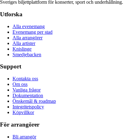
Sveriges biljettplattform för konserter, sport och underhållning.
Utforska
Alla evenemang
Evenemang per stad
Alla arrangörer
Alla artister
Knislinge
Smedjebacken
Support
Kontakta oss
Om oss
Vanliga frågor
Dokumentation
Önskemål & roadmap
Integritetspolicy
Köpvillkor
För arrangörer
Bli arrangör