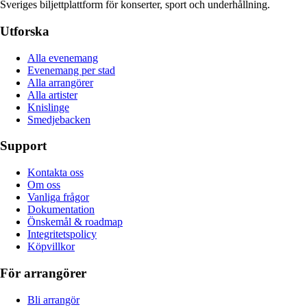
Sveriges biljettplattform för konserter, sport och underhållning.
Utforska
Alla evenemang
Evenemang per stad
Alla arrangörer
Alla artister
Knislinge
Smedjebacken
Support
Kontakta oss
Om oss
Vanliga frågor
Dokumentation
Önskemål & roadmap
Integritetspolicy
Köpvillkor
För arrangörer
Bli arrangör