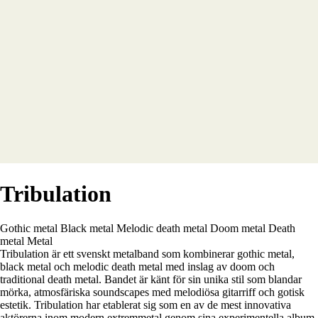
Tribulation
Gothic metal
Black metal
Melodic death metal
Doom metal
Death
metal
Metal
Tribulation är ett svenskt metalband som kombinerar gothic metal,
black metal och melodic death metal med inslag av doom och
traditional death metal. Bandet är känt för sin unika stil som blandar
mörka, atmosfäriska soundscapes med melodiösa gitarriff och gotisk
estetik. Tribulation har etablerat sig som en av de mest innovativa
aktörerna inom modern extremmetal genom sina experimentella album