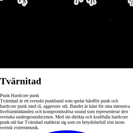
Tvärnitad
Punk
Hardcore punk
Tvärnitad är ett svenskt punkband som spelar hårdför punk och
hardcore punk med rå, aggressiv stil. Bandet är känt för sina intensiva
liveframträdanden och kompromisslösa sound som representerar den
svenska undergroundscenen. Med sin direkta och kraftfulla hardcore
punk-stil har Tvärnitad etablerat sig som en betydelsefull röst inom
svensk extremmusik.