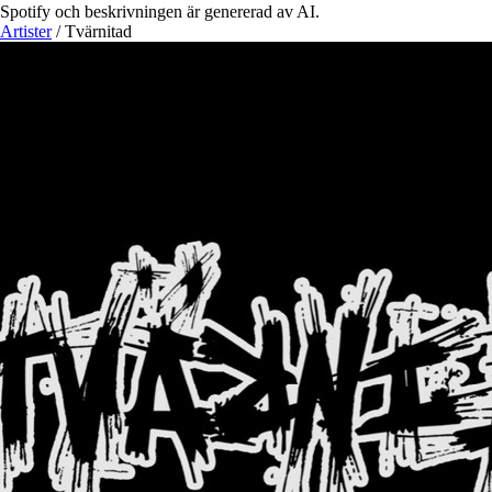
Spotify och beskrivningen är genererad av AI.
Artister
/
Tvärnitad