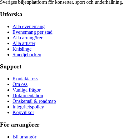
Sveriges biljettplattform för konserter, sport och underhållning.
Utforska
Alla evenemang
Evenemang per stad
Alla arrangörer
Alla artister
Knislinge
Smedjebacken
Support
Kontakta oss
Om oss
Vanliga frågor
Dokumentation
Önskemål & roadmap
Integritetspolicy
Köpvillkor
För arrangörer
Bli arrangör