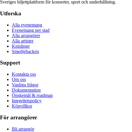
Sveriges biljettplattform för konserter, sport och underhållning.
Utforska
Alla evenemang
Evenemang per stad
Alla arrangörer
Alla artister
Knislinge
Smedjebacken
Support
Kontakta oss
Om oss
Vanliga frågor
Dokumentation
Önskemål & roadmap
Integritetspolicy
Köpvillkor
För arrangörer
Bli arrangör