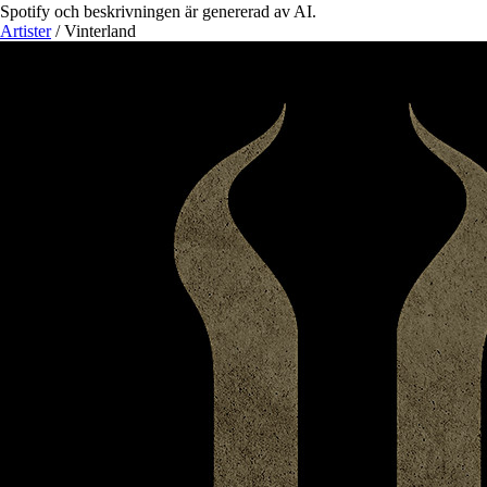
Spotify och beskrivningen är genererad av AI.
Artister
/
Vinterland