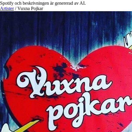
Spotify och beskrivningen är genererad av AI.
Artister
/
Vuxna Pojkar