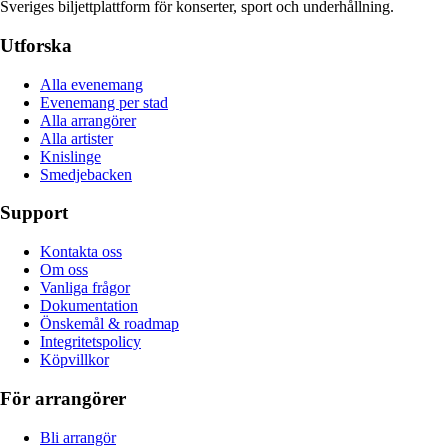
Sveriges biljettplattform för konserter, sport och underhållning.
Utforska
Alla evenemang
Evenemang per stad
Alla arrangörer
Alla artister
Knislinge
Smedjebacken
Support
Kontakta oss
Om oss
Vanliga frågor
Dokumentation
Önskemål & roadmap
Integritetspolicy
Köpvillkor
För arrangörer
Bli arrangör