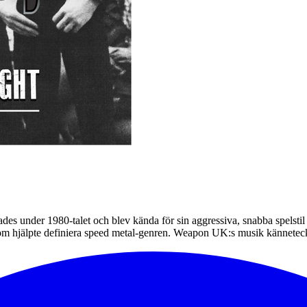
dades under 1980-talet och blev kända för sin aggressiva, snabba sp
 som hjälpte definiera speed metal-genren. Weapon UK:s musik känneteck