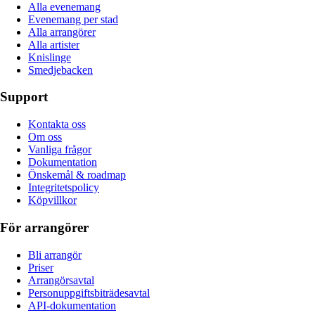
Alla evenemang
Evenemang per stad
Alla arrangörer
Alla artister
Knislinge
Smedjebacken
Support
Kontakta oss
Om oss
Vanliga frågor
Dokumentation
Önskemål & roadmap
Integritetspolicy
Köpvillkor
För arrangörer
Bli arrangör
Priser
Arrangörsavtal
Personuppgiftsbiträdesavtal
API-dokumentation