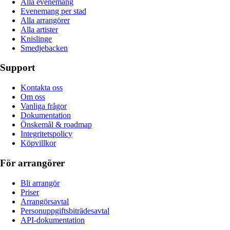
Alla evenemang
Evenemang per stad
Alla arrangörer
Alla artister
Knislinge
Smedjebacken
Support
Kontakta oss
Om oss
Vanliga frågor
Dokumentation
Önskemål & roadmap
Integritetspolicy
Köpvillkor
För arrangörer
Bli arrangör
Priser
Arrangörsavtal
Personuppgiftsbiträdesavtal
API-dokumentation