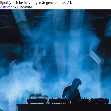
Spotify och beskrivningen är genererad av AI.
Artister
/
ZEBdavibe