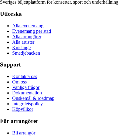
Sveriges biljettplattform för konserter, sport och underhållning.
Utforska
Alla evenemang
Evenemang per stad
Alla arrangörer
Alla artister
Knislinge
Smedjebacken
Support
Kontakta oss
Om oss
Vanliga frågor
Dokumentation
Önskemål & roadmap
Integritetspolicy
Köpvillkor
För arrangörer
Bli arrangör