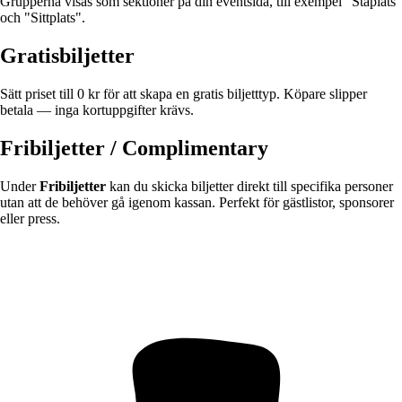
Grupperna visas som sektioner på din eventsida, till exempel "Ståplats"
och "Sittplats".
Gratisbiljetter
Sätt priset till 0 kr för att skapa en gratis biljetttyp. Köpare slipper
betala — inga kortuppgifter krävs.
Fribiljetter / Complimentary
Under
Fribiljetter
kan du skicka biljetter direkt till specifika personer
utan att de behöver gå igenom kassan. Perfekt för gästlistor, sponsorer
eller press.