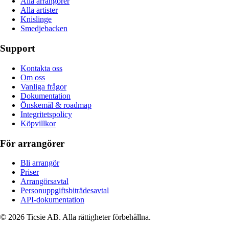
Alla arrangörer
Alla artister
Knislinge
Smedjebacken
Support
Kontakta oss
Om oss
Vanliga frågor
Dokumentation
Önskemål & roadmap
Integritetspolicy
Köpvillkor
För arrangörer
Bli arrangör
Priser
Arrangörsavtal
Personuppgiftsbiträdesavtal
API-dokumentation
© 2026 Ticsie AB. Alla rättigheter förbehållna.