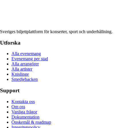
Sveriges biljettplattform för konserter, sport och underhållning.
Utforska
Alla evenemang
Evenemang per stad
Alla arrangörer
Alla artister
Knislinge
Smedjebacken
Support
Kontakta oss
Om oss
Vanliga frågor
Dokumentation
Önskemål & roadmap
Integritetspolicy