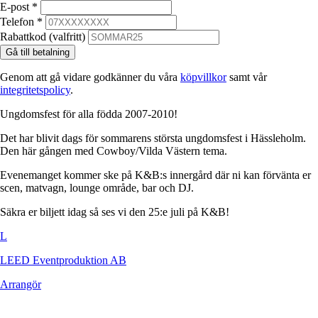
E-post
*
Telefon
*
Rabattkod (valfritt)
Gå till betalning
Genom att gå vidare godkänner du våra
köpvillkor
samt vår
integritetspolicy
.
Ungdomsfest för alla födda 2007-2010!
Det har blivit dags för sommarens största ungdomsfest i Hässleholm.
Den här gången med Cowboy/Vilda Västern tema.
Evenemanget kommer ske på K&B:s innergård där ni kan förvänta er
scen, matvagn, lounge område, bar och DJ.
Säkra er biljett idag så ses vi den 25:e juli på K&B!
L
LEED Eventproduktion AB
Arrangör