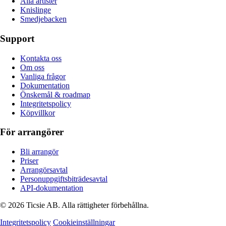
Alla artister
Knislinge
Smedjebacken
Support
Kontakta oss
Om oss
Vanliga frågor
Dokumentation
Önskemål & roadmap
Integritetspolicy
Köpvillkor
För arrangörer
Bli arrangör
Priser
Arrangörsavtal
Personuppgiftsbiträdesavtal
API-dokumentation
© 2026 Ticsie AB. Alla rättigheter förbehållna.
Integritetspolicy
Cookieinställningar