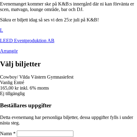
Evenemanget kommer ske på K&B:s innergård där ni kan förvänta er
scen, matvagn, lounge område, bar och DJ.
Säkra er biljett idag så ses vi den 25:e juli på K&B!
L
LEED Eventproduktion AB
Arrangör
Välj biljetter
Cowboy/ Vilda Västern Gymnasiefest
Vanlig Entré
165,00 kr
inkl. 6% moms
Ej tillgänglig
Beställares uppgifter
Detta evenemang har personliga biljetter, dessa uppgifter fylls i under
nästa steg.
Namn
*