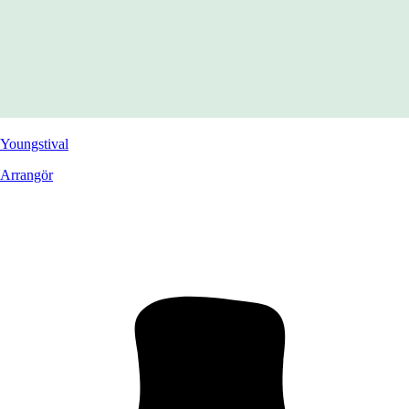
Youngstival
Arrangör