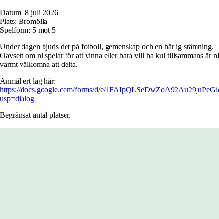
Datum: 8 juli 2026
Plats: Bromölla
Spelform: 5 mot 5
Under dagen bjuds det på fotboll, gemenskap och en härlig stämning.
Oavsett om ni spelar för att vinna eller bara vill ha kul tillsammans är ni
varmt välkomna att delta.
Anmäl ert lag här:
https://docs.google.com/forms/d/e/1FAIpQLSeDwZoA92Au29ju
usp=dialog
Begränsat antal platser.