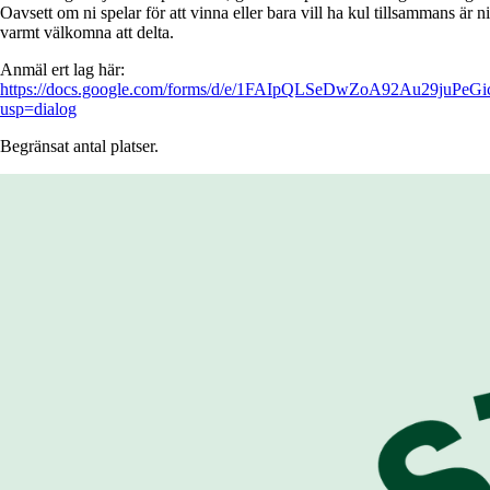
Oavsett om ni spelar för att vinna eller bara vill ha kul tillsammans är ni
varmt välkomna att delta.
Anmäl ert lag här:
https://docs.google.com/forms/d/e/1FAIpQLSeDwZoA92Au29ju
usp=dialog
Begränsat antal platser.