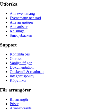
Utforska
Alla evenemang
Evenemang per stad
Alla arrangörer
Alla artister
Knislinge
Smedjebacken
Support
Kontakta oss
Om oss
Vanliga frågor
Dokumentation
Önskemål & roadmap
Integritetspolicy
Köpvillkor
För arrangörer
Bli arrangör
Priser
Arrangörsavtal