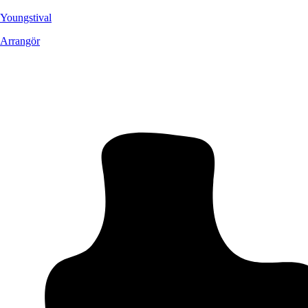
Youngstival
Arrangör