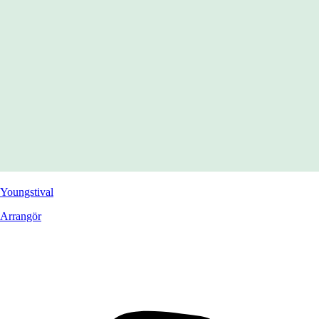
Youngstival
Arrangör