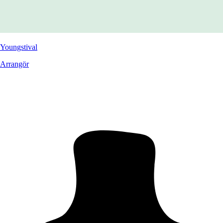
Youngstival
Arrangör