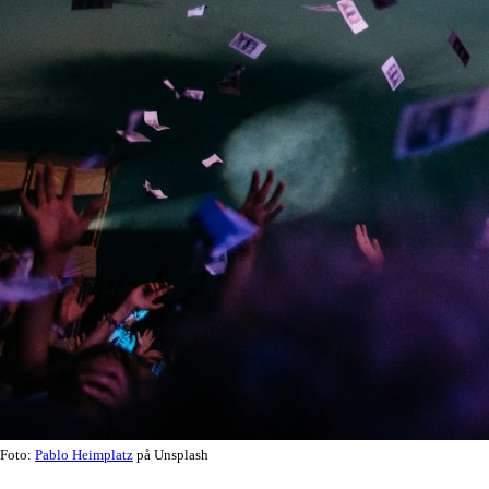
Foto:
Pablo Heimplatz
på Unsplash