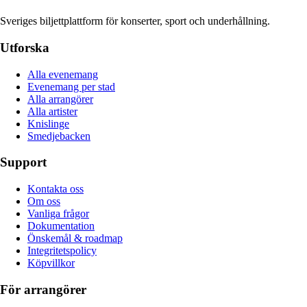
Sveriges biljettplattform för konserter, sport och underhållning.
Utforska
Alla evenemang
Evenemang per stad
Alla arrangörer
Alla artister
Knislinge
Smedjebacken
Support
Kontakta oss
Om oss
Vanliga frågor
Dokumentation
Önskemål & roadmap
Integritetspolicy
Köpvillkor
För arrangörer