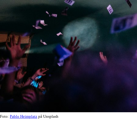
Foto:
Pablo Heimplatz
på Unsplash