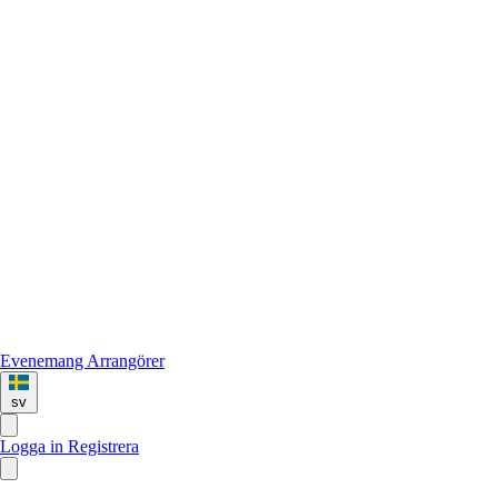
Evenemang
Arrangörer
sv
Logga in
Registrera