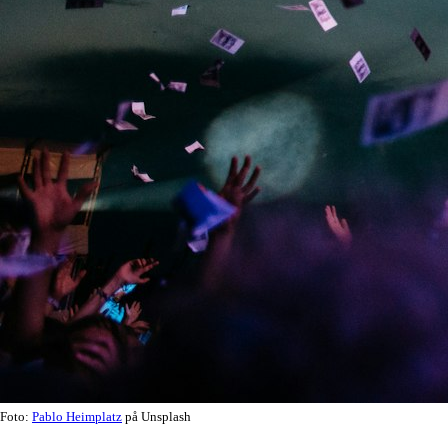
Foto:
Pablo Heimplatz
på Unsplash