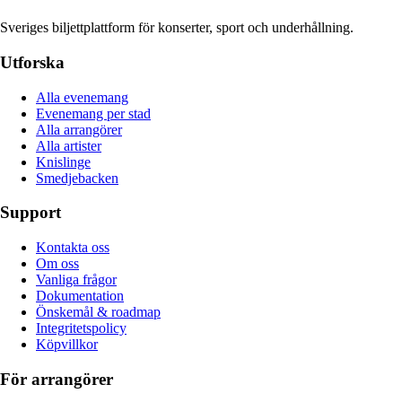
Sveriges biljettplattform för konserter, sport och underhållning.
Utforska
Alla evenemang
Evenemang per stad
Alla arrangörer
Alla artister
Knislinge
Smedjebacken
Support
Kontakta oss
Om oss
Vanliga frågor
Dokumentation
Önskemål & roadmap
Integritetspolicy
Köpvillkor
För arrangörer