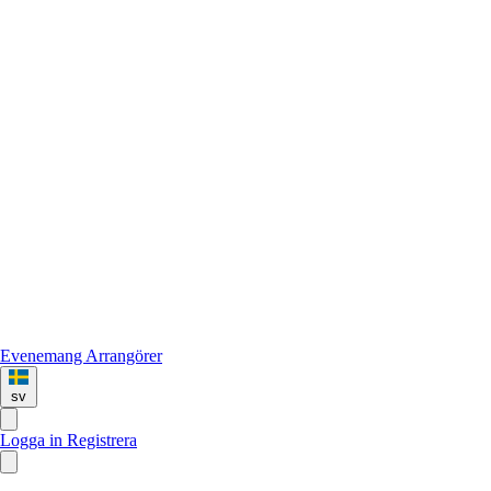
Evenemang
Arrangörer
sv
Logga in
Registrera