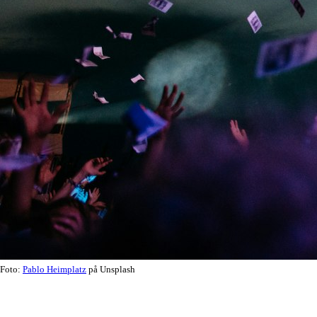
Foto:
Pablo Heimplatz
på Unsplash