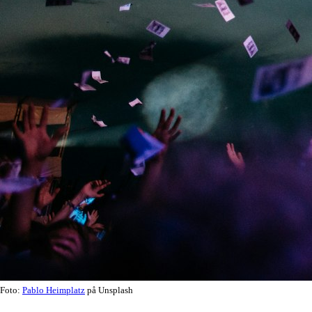
Foto:
Pablo Heimplatz
på Unsplash