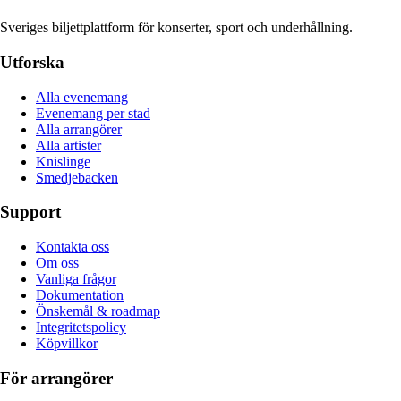
Sveriges biljettplattform för konserter, sport och underhållning.
Utforska
Alla evenemang
Evenemang per stad
Alla arrangörer
Alla artister
Knislinge
Smedjebacken
Support
Kontakta oss
Om oss
Vanliga frågor
Dokumentation
Önskemål & roadmap
Integritetspolicy
Köpvillkor
För arrangörer