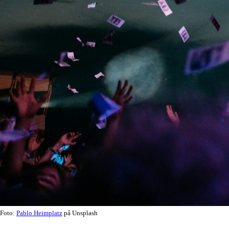
Foto:
Pablo Heimplatz
på Unsplash