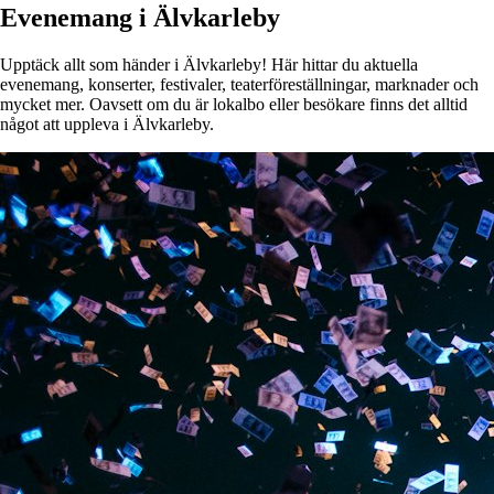
Evenemang i Älvkarleby
Upptäck allt som händer i Älvkarleby! Här hittar du aktuella
evenemang, konserter, festivaler, teaterföreställningar, marknader och
mycket mer. Oavsett om du är lokalbo eller besökare finns det alltid
något att uppleva i Älvkarleby.