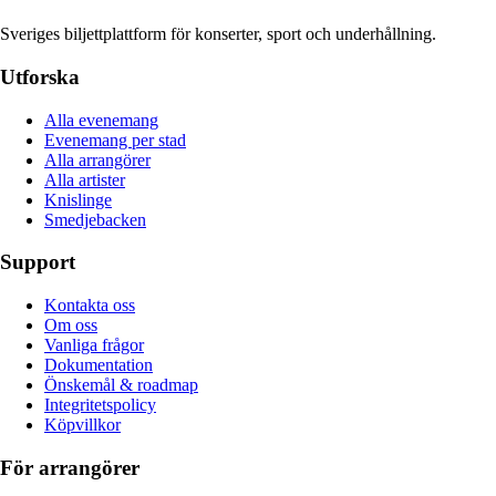
Sveriges biljettplattform för konserter, sport och underhållning.
Utforska
Alla evenemang
Evenemang per stad
Alla arrangörer
Alla artister
Knislinge
Smedjebacken
Support
Kontakta oss
Om oss
Vanliga frågor
Dokumentation
Önskemål & roadmap
Integritetspolicy
Köpvillkor
För arrangörer