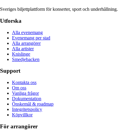
Sveriges biljettplattform för konserter, sport och underhållning.
Utforska
Alla evenemang
Evenemang per stad
Alla arrangörer
Alla artister
Knislinge
Smedjebacken
Support
Kontakta oss
Om oss
Vanliga frågor
Dokumentation
Önskemål & roadmap
Integritetspolicy
Köpvillkor
För arrangörer