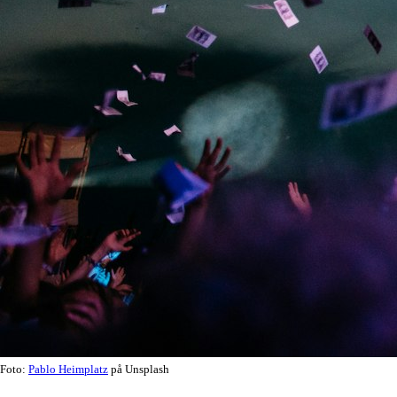
Foto:
Pablo Heimplatz
på Unsplash