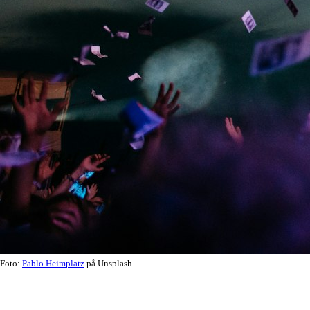
Foto:
Pablo Heimplatz
på Unsplash