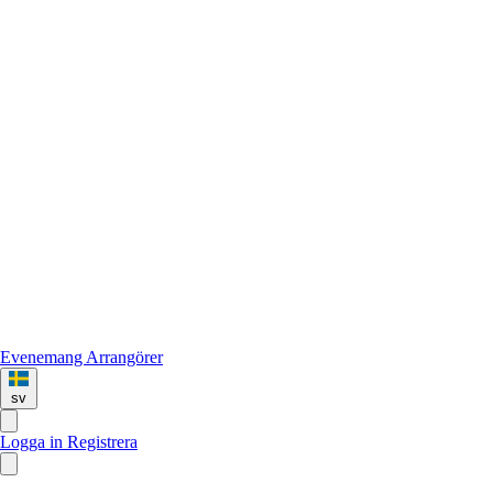
Evenemang
Arrangörer
sv
Logga in
Registrera