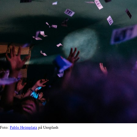
Foto:
Pablo Heimplatz
på Unsplash