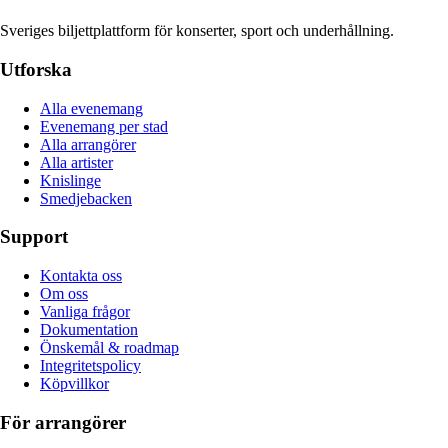
Sveriges biljettplattform för konserter, sport och underhållning.
Utforska
Alla evenemang
Evenemang per stad
Alla arrangörer
Alla artister
Knislinge
Smedjebacken
Support
Kontakta oss
Om oss
Vanliga frågor
Dokumentation
Önskemål & roadmap
Integritetspolicy
Köpvillkor
För arrangörer