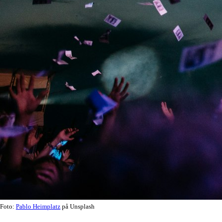
Foto:
Pablo Heimplatz
på Unsplash