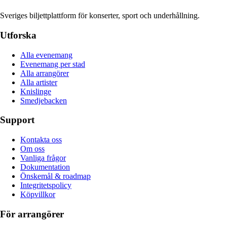
Sveriges biljettplattform för konserter, sport och underhållning.
Utforska
Alla evenemang
Evenemang per stad
Alla arrangörer
Alla artister
Knislinge
Smedjebacken
Support
Kontakta oss
Om oss
Vanliga frågor
Dokumentation
Önskemål & roadmap
Integritetspolicy
Köpvillkor
För arrangörer