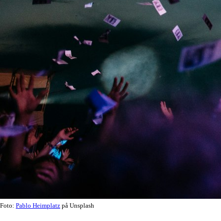
Foto:
Pablo Heimplatz
på Unsplash