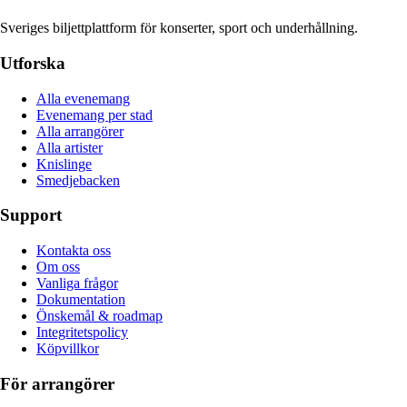
Sveriges biljettplattform för konserter, sport och underhållning.
Utforska
Alla evenemang
Evenemang per stad
Alla arrangörer
Alla artister
Knislinge
Smedjebacken
Support
Kontakta oss
Om oss
Vanliga frågor
Dokumentation
Önskemål & roadmap
Integritetspolicy
Köpvillkor
För arrangörer