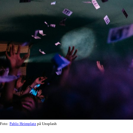
Foto:
Pablo Heimplatz
på Unsplash