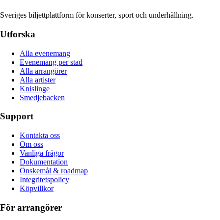
Sveriges biljettplattform för konserter, sport och underhållning.
Utforska
Alla evenemang
Evenemang per stad
Alla arrangörer
Alla artister
Knislinge
Smedjebacken
Support
Kontakta oss
Om oss
Vanliga frågor
Dokumentation
Önskemål & roadmap
Integritetspolicy
Köpvillkor
För arrangörer