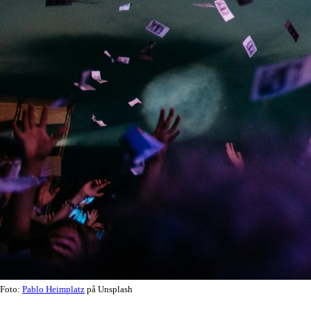
Foto:
Pablo Heimplatz
på Unsplash