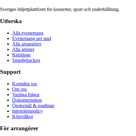
Sveriges biljettplattform för konserter, sport och underhållning.
Utforska
Alla evenemang
Evenemang per stad
Alla arrangörer
Alla artister
Knislinge
Smedjebacken
Support
Kontakta oss
Om oss
Vanliga frågor
Dokumentation
Önskemål & roadmap
Integritetspolicy
Köpvillkor
För arrangörer