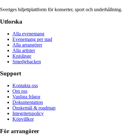
Sveriges biljettplattform för konserter, sport och underhållning.
Utforska
Alla evenemang
Evenemang per stad
Alla arrangörer
Alla artister
Knislinge
Smedjebacken
Support
Kontakta oss
Om oss
Vanliga frågor
Dokumentation
Önskemål & roadmap
Integritetspolicy
Köpvillkor
För arrangörer