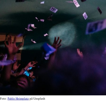
Foto:
Pablo Heimplatz
på Unsplash