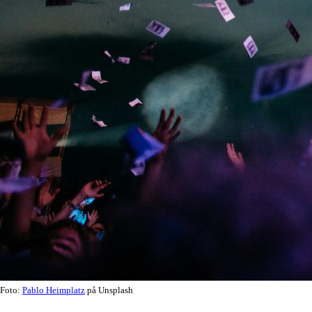
Foto:
Pablo Heimplatz
på Unsplash