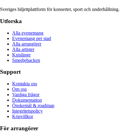
Sveriges biljettplattform för konserter, sport och underhållning.
Utforska
Alla evenemang
Evenemang per stad
Alla arrangörer
Alla artister
Knislinge
Smedjebacken
Support
Kontakta oss
Om oss
Vanliga frågor
Dokumentation
Önskemål & roadmap
Integritetspolicy
Köpvillkor
För arrangörer