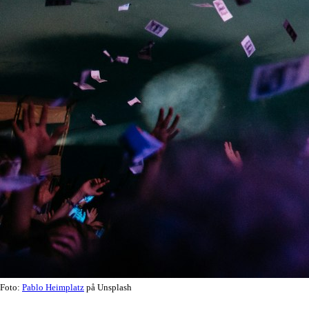
Foto:
Pablo Heimplatz
på Unsplash