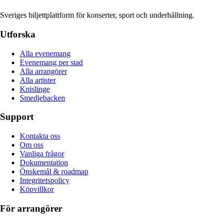
Sveriges biljettplattform för konserter, sport och underhållning.
Utforska
Alla evenemang
Evenemang per stad
Alla arrangörer
Alla artister
Knislinge
Smedjebacken
Support
Kontakta oss
Om oss
Vanliga frågor
Dokumentation
Önskemål & roadmap
Integritetspolicy
Köpvillkor
För arrangörer