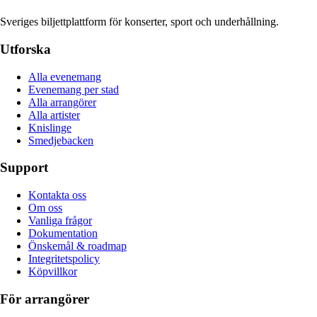
Sveriges biljettplattform för konserter, sport och underhållning.
Utforska
Alla evenemang
Evenemang per stad
Alla arrangörer
Alla artister
Knislinge
Smedjebacken
Support
Kontakta oss
Om oss
Vanliga frågor
Dokumentation
Önskemål & roadmap
Integritetspolicy
Köpvillkor
För arrangörer