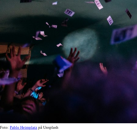
Foto:
Pablo Heimplatz
på Unsplash