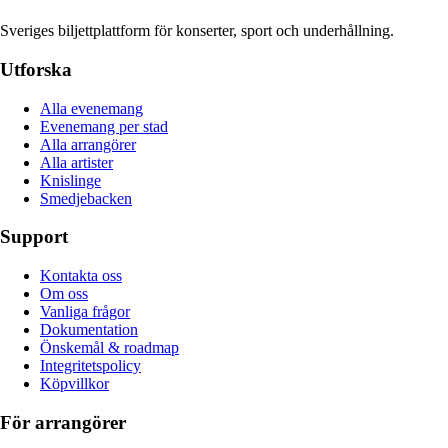
Sveriges biljettplattform för konserter, sport och underhållning.
Utforska
Alla evenemang
Evenemang per stad
Alla arrangörer
Alla artister
Knislinge
Smedjebacken
Support
Kontakta oss
Om oss
Vanliga frågor
Dokumentation
Önskemål & roadmap
Integritetspolicy
Köpvillkor
För arrangörer