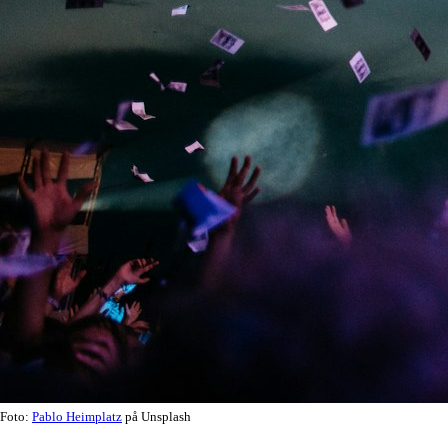
Foto:
Pablo Heimplatz
på Unsplash