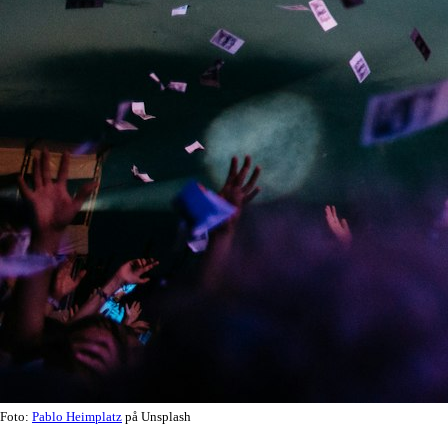
Foto:
Pablo Heimplatz
på Unsplash