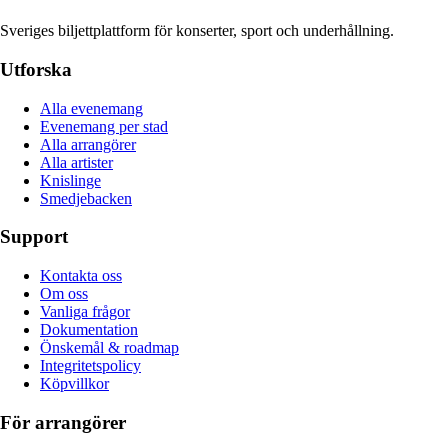
Sveriges biljettplattform för konserter, sport och underhållning.
Utforska
Alla evenemang
Evenemang per stad
Alla arrangörer
Alla artister
Knislinge
Smedjebacken
Support
Kontakta oss
Om oss
Vanliga frågor
Dokumentation
Önskemål & roadmap
Integritetspolicy
Köpvillkor
För arrangörer