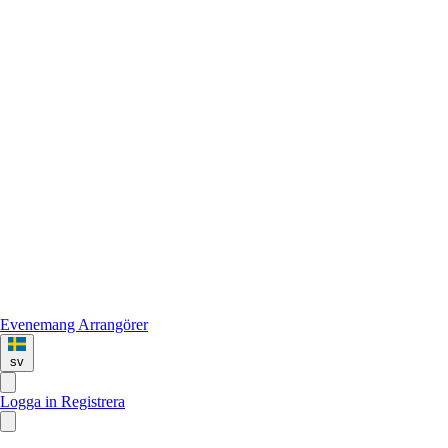
Evenemang
Arrangörer
sv
Logga in
Registrera