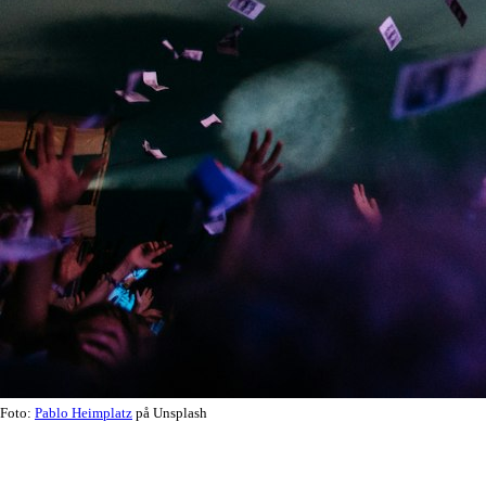
Foto:
Pablo Heimplatz
på Unsplash