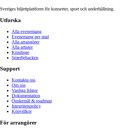
Sveriges biljettplattform för konserter, sport och underhållning.
Utforska
Alla evenemang
Evenemang per stad
Alla arrangörer
Alla artister
Knislinge
Smedjebacken
Support
Kontakta oss
Om oss
Vanliga frågor
Dokumentation
Önskemål & roadmap
Integritetspolicy
Köpvillkor
För arrangörer