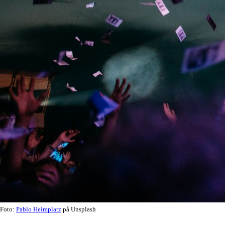
Foto:
Pablo Heimplatz
på Unsplash